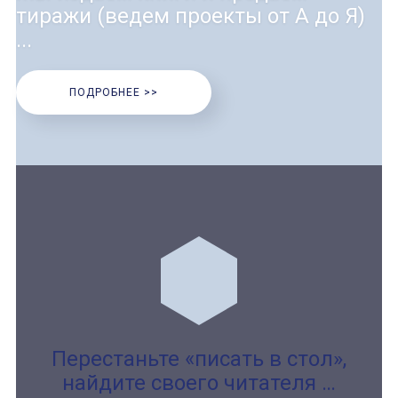
тиражи (ведем проекты от А до Я)
...
ПОДРОБНЕЕ >>
Перестаньте «писать в стол»,
найдите своего читателя …