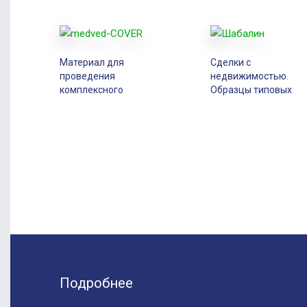
Материал для
Сделки с
проведения
недвижимостью.
комплексного
Образцы типовых
нейродефектологического
договоров.
обследования младших
Электронная версия
школьников (1 — 4
практические
классы). Методическое
комментарии.
пособие для школьного
дефектолога
Подробнее