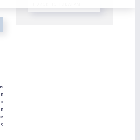
ля
 и
го
 и
ём
 с