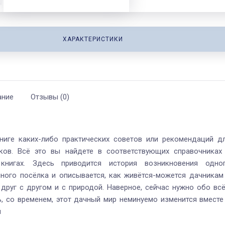
N
978-5-4492-0096-9
ХАРАКТЕРИСТИКИ
ание
Отзывы (0)
ниге каких-либо практических советов или рекомендаций д
ков. Всё это вы найдете в соответствующих справочниках
книгах. Здесь приводится история возникновения одно
ного посёлка и описывается, как живётся-можется дачникам
друг с другом и с природой. Наверное, сейчас нужно обо вс
ь, со временем, этот дачный мир неминуемо изменится вместе
м