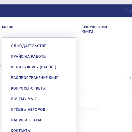
И
МЕНЮ
ВЫПУЩЕННЫЕ
КНИГИ
ОБ ИЗДАТЕЛЬСТВЕ
ПРАЙС НА РАБОТЫ
.
ИЗДАТЬ КНИГУ (РАСЧЁТ)
пути-дорожки, А.П. Гагарский
РАСПРОСТРАНЕНИЕ КНИГ
ВОПРОСЫ-ОТВЕТЫ
ПОЧЕМУ МЫ ?
пути-дорожки, А.П. Гагарский
ОТЗЫВЫ АВТОРОВ
НАПИШИТЕ НАМ
КОНТАКТЫ