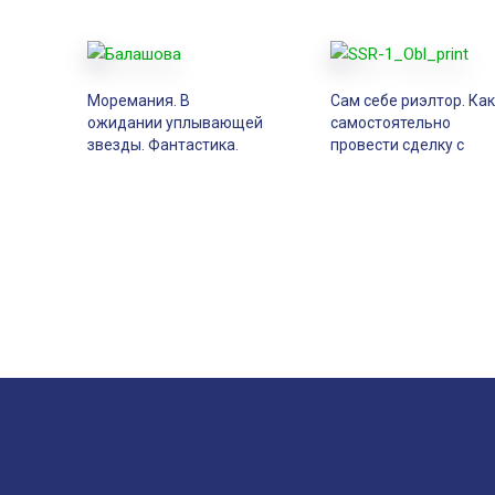
Моремания. В
Сам себе риэлтор. Как
ожидании уплывающей
самостоятельно
звезды. Фантастика.
провести сделку с
Сборник
недвижимостью. Част
 и
1