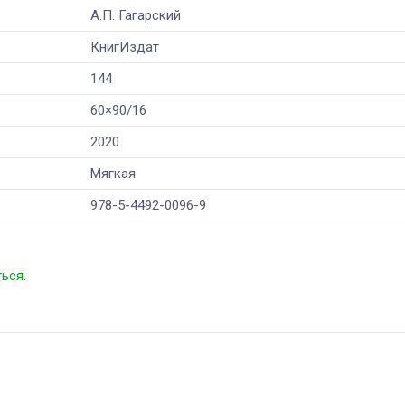
А.П. Гагарский
КнигИздат
144
60×90/16
2020
Мягкая
978-5-4492-0096-9
ться
.